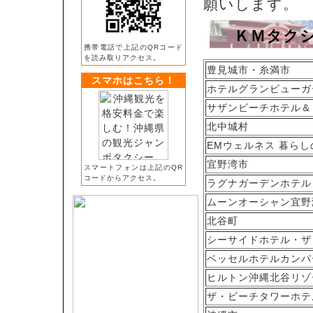
願いします。
ＫＭタク
携帯電話で上記のQRコード
を読み取りアクセス。
豊見城市・糸満市
スマホはこちら！
ホテルグランビューガ
サザンビーチホテル＆
北中城村
EMウェルネス 暮ら
宜野湾市
スマートフォンは上記のQR
コードからアクセス。
ラグナガーデンホテル
ムーンオーシャン宜野
北谷町
シーサイドホテル・ザ
ベッセルホテルカンパ
ヒルトン沖縄北谷リゾ
ザ・ビーチタワーホテ