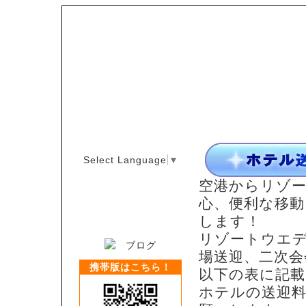
Select Language
▼
空港からリゾ
心、便利な移動
します！
リゾートウエ
場送迎、二次会
携帯版はこちら！
以下の表に記
ホテルの送迎