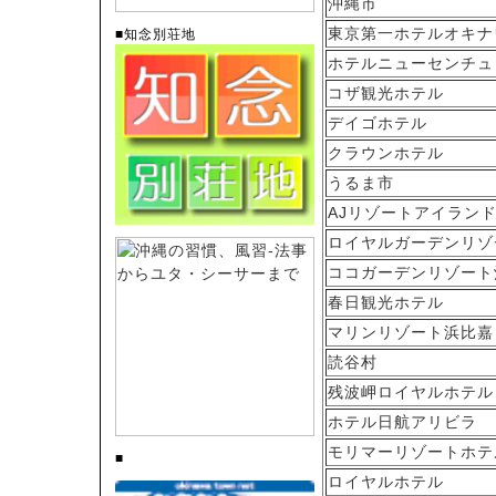
沖縄市
東京第一ホテルオキナ
■知念別荘地
ホテルニューセンチュ
コザ観光ホテル
デイゴホテル
クラウンホテル
うるま市
AJリゾートアイラン
ロイヤルガーデンリゾ
ココガーデンリゾート
春日観光ホテル
マリンリゾート浜比嘉
読谷村
残波岬ロイヤルホテル
ホテル日航アリビラ
モリマーリゾートホテ
■
ロイヤルホテル